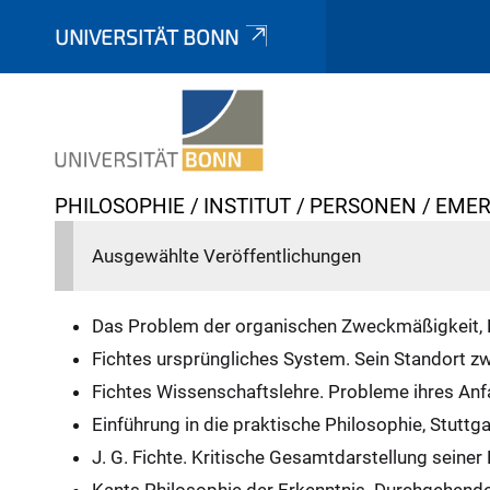
UNIVERSITÄT BONN
Y
PHILOSOPHIE
INSTITUT
PERSONEN
EMER
o
Ausgewählte Veröffentlichungen
u
a
r
Das Problem der organischen Zweckmäßigkeit,
e
Fichtes ursprüngliches System. Sein Standort z
h
Fichtes Wissenschaftslehre. Probleme ihres An
e
Einführung in die praktische Philosophie, Stutt
r
J. G. Fichte. Kritische Gesamtdarstellung seine
e