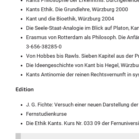
Kants Philosophie der Erkenntnis. Durchgehende
:
Kants Ethik. Die Grundlehre, Würzburg 2000
Kant und die Bioethik, Würzburg 2004
Die Seele-Staat-Analogie im Blick auf Platon, Ka
Erasmus von Rotterdam als Philosoph. Die Anfä
3-656-38285-0
Von Hobbes bis Rawls. Sieben Kapitel aus der
Die Ideengeschichte von Kant bis Hegel, Würzb
Kants Antinomie der reinen Rechtsvernunft in s
Edition
J. G. Fichte: Versuch einer neuen Darstellung d
Fernstudienkurse
Die Ethik Kants. Kurs Nr. 033 09 der Fernunivers