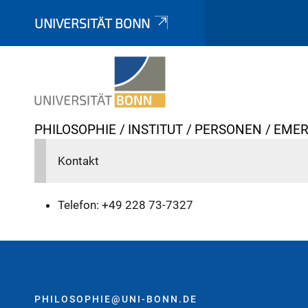
UNIVERSITÄT BONN
Y
PHILOSOPHIE
INSTITUT
PERSONEN
EMER
o
Kontakt
u
a
r
Telefon: +49 228 73-7327
e
h
e
r
e
PHILOSOPHIE@UNI-BONN.DE