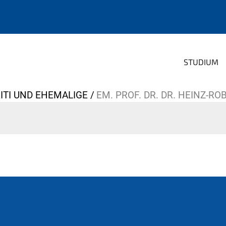
STUDIUM
ITI UND EHEMALIGE
EM. PROF. DR. DR. HEINZ-R